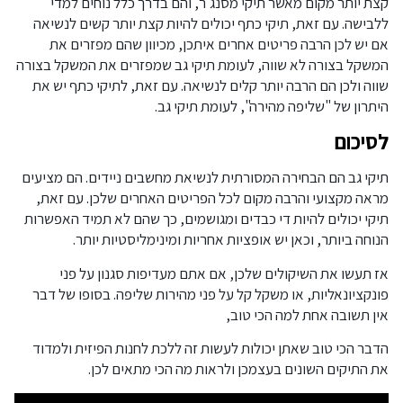
קצת יותר מקום מאשר תיקי מסנג'ר, והם בדרך כלל נוחים למדי
ללבישה. עם זאת, תיקי כתף יכולים להיות קצת יותר קשים לנשיאה
אם ​​יש לכן הרבה פריטים אחרים איתכן, מכיוון שהם מפזרים את
המשקל בצורה לא שווה, לעומת תיקי גב שמפזרים את המשקל בצורה
שווה ולכן הם הרבה יותר קלים לנשיאה. עם זאת, לתיקי כתף יש את
היתרון של "שליפה מהירה", לעומת תיקי גב.
לסיכום
תיקי גב הם הבחירה המסורתית לנשיאת מחשבים ניידים. הם מציעים
מראה מקצועי והרבה מקום לכל הפריטים האחרים שלכן. עם זאת,
תיקי יכולים להיות די כבדים ומגושמים, כך שהם לא תמיד האפשרות
הנוחה ביותר, וכאן יש אופציות אחריות ומינימליסטיות יותר.
אז תעשו את השיקולים שלכן, אם אתם מעדיפות סגנון על פני
פונקציונאליות, או משקל קל על פני מהירות שליפה. בסופו של דבר
אין תשובה אחת למה הכי טוב,
הדבר הכי טוב שאתן יכולות לעשות זה ללכת לחנות הפיזית ולמדוד
את התיקים השונים בעצמכן ולראות מה הכי מתאים לכן.